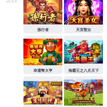
趣
遊戲對於人們來說也是一種放鬆的好方式，財神娛樂
城打造嶄新和多元化的玩樂體驗，無論您身在何處，
都能提供您最佳的
百家樂賺錢
，給你前所未有的體
驗，打發你的無聊時光，百家樂賺錢的攻略很豐富，
海量金幣送給你，只要注册就可以與好友完美的互
動，在遊戲過程中享受交流的樂趣。
發
分
2022 年 5 月 12 日
百家樂賺錢
佈
類
日
期:
百家樂給你舒心的體驗，享受
遊戲沒煩惱