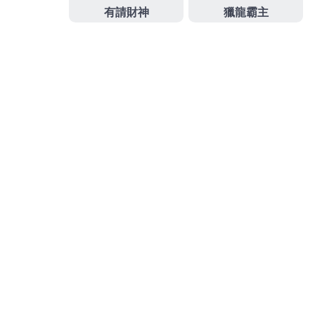
想體驗簡單卻不失刺激的遊戲嗎？財神娛樂城精心打
造最夯最熱門的
百家樂
遊戲，讓會員不受時空的限
制，帶給你全新震撼體驗，充實你的閒暇時光，上線
就能體驗快感與刺激，百家樂遊戲畫面精緻，逼真的
音效，細膩的特效，讓您身臨其境體驗到遊戲的魅
力，給你前所未有的體驗，給你超凡絕倫的享受。
發
分
2022 年 5 月 12 日
百家樂
佈
類
日
期:
百家樂讓每位玩家有賓至如
歸，隨時隨時暢玩歡樂時光
財神娛樂城
秉持著熱誠，專業，用心的服務態度，全
力打造彩界最快、最穩的線上娛樂城投注平台，讓所
有的玩家們可以安心有保障的盡情的投注，而且百家