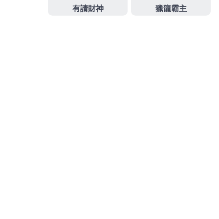
樂城隨時為你注入滿滿的享樂
活力
每當生活的壓力讓你喘不過氣，或者一成不變的日常
讓你感到沉悶時，你需要一個能夠瞬間點燃熱情、帶
給你純粹快樂的祕密基地，
財神娛樂城
就是為此而生
的享樂魔法空間，當你登入平台的那一刻起，現實中
的煩惱都將被拋諸腦後，這裡有動感十足、特效華麗
的電子旋轉，有節奏緊湊、勝負就在一線之間的百家
樂對決，還有讓人熱血沸騰的球賽即時投注，我們用
最高規格的娛樂內容，為你的生活注入無限活力，不
僅是一個博弈平台，更是一個能讓你重新找回激情與
歡笑的放鬆港灣，不論你需要的是五分鐘的短暫抽
離，還是一整晚的盡情狂歡，財神娛樂城隨時都在這
裡，用滿滿的驚喜與財富大獎等待著你的蒞臨。