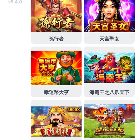
不用忍受機場的排隊與奔波，也不用花大錢買機票，
武財神娛樂城直接把世界頂級賭場的奢華VIP包廂免費
搬進你家！我們引進了國際一線的真人
百家樂
視訊發
牌系統，多角度、4K超高畫質鏡頭全程捕捉牌桌上的
每一個細節，切實做到零死角、零延遲，看著美麗動
人的美女荷官優雅地為您洗牌、發牌，搭配耳邊逼真
的籌碼碰撞聲，那種身臨其境的尊貴感與刺激感簡直
讓人欲罷不能，武財神娛樂城保證每場牌局絕對公平
透明，出金更是火速到帳，立即登入，享受專屬於您
的頂級百家樂視聽奢華盛宴！
發
分
2026 年 5 月 28 日
百家樂
佈
類
日
期:
打破枯燥日常的魔法！財神娛