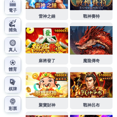
的籌碼碰撞聲，那種身臨其境的尊貴感與刺激感簡直
讓人欲罷不能，武財神娛樂城保證每場牌局絕對公平
透明，出金更是火速到帳，立即登入，享受專屬於您
的頂級百家樂視聽奢華盛宴！
作
發
分
admin
2026 年 5 月 28 日
百家樂
者
佈
類
日
期:
文
上一篇文章
章
打破枯燥日常的魔法！財神娛樂城隨
上
一
時為你注入滿滿的享樂活力
導
篇
覽
文
章:
下一篇文章
掌握贏錢的黃金法則！來娛樂城用科
下