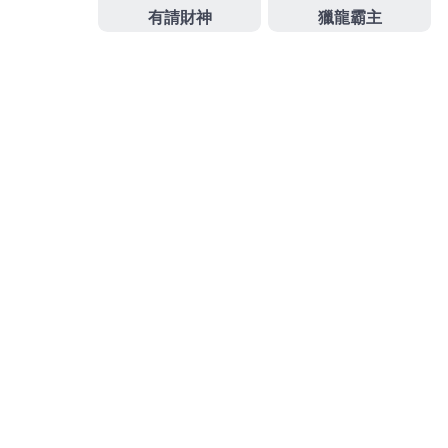
彙整
2026 年 8 月
2026 年 7 月
2026 年 6 月
2026 年 5 月
2026 年 4 月
2026 年 3 月
2026 年 2 月
2026 年 1 月
2025 年 12 月
2025 年 11 月
2025 年 9 月
2025 年 8 月