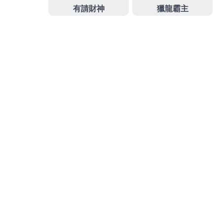
2026 年 8 月
2026 年 7 月
2026 年 6 月
2026 年 5 月
2026 年 4 月
2026 年 3 月
2026 年 2 月
2026 年 1 月
2025 年 12 月
2025 年 11 月
2025 年 9 月
2025 年 8 月
2025 年 7 月
2025 年 6 月
2025 年 5 月