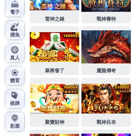
作
發
分
admin
2022 年 9 月 9 日
百家樂技巧
者
佈
類
日
期:
文
上一篇文章
章
百家樂賺錢遊戲中可隨心所欲地選擇
上
一
各類火爆模式，引領你走向最專業的
導
篇
競技戰場
覽
文
章:
下一篇文章
百家樂使用最公平的機率，讓玩家安
下
一
心享受多元的娛樂性遊戲
篇
文