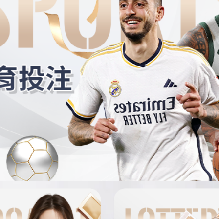
，給你不一樣的體驗