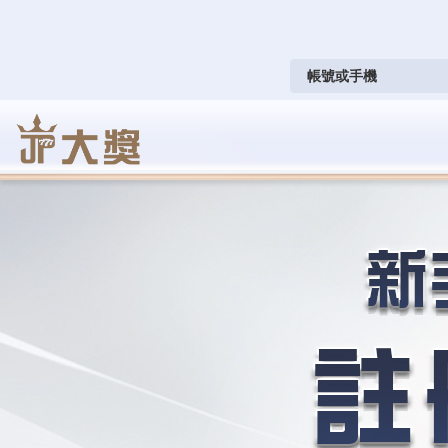
武財神娛樂城｜百家樂教學分
武財神娛樂城擁有著合法的百家樂營業牌照為玩家提供優質服務
公式，帶領新手玩家入門，快速上手百家樂通通都能受用。
百家樂技巧舒適的遊
的遊戲互動