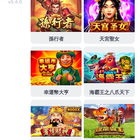
分類
娛樂城賺錢
未分類
武財神娛樂城app
武財神娛樂城出金
百家樂
百家樂技巧
百家樂賺錢
財神娛樂城
彙整
2026 年 7 月