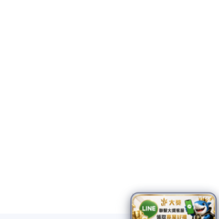
百家樂
百家樂技巧
百家樂賺錢
財神娛樂城
財神娛樂城ptt
財神爺娛樂城
近期留言
尚無留言可供顯示。
武財神娛樂城｜百家樂教學分享網站
我們的
財神娛樂城
是全台