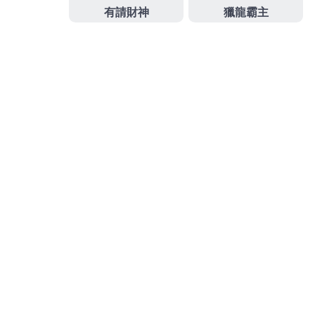
2026 年 6 月
2026 年 5 月
2026 年 4 月
2026 年 3 月
2026 年 2 月
2026 年 1 月
2025 年 12 月
2025 年 11 月
2025 年 9 月
2025 年 8 月
2025 年 7 月
2025 年 6 月
2025 年 5 月
2025 年 4 月
2025 年 3 月
2025 年 2 月