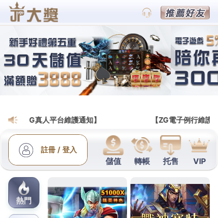
武財神娛樂城｜百家樂教學分享網站
財神娛樂城提供客制化服務為
玩家打造熱烈的遊戲氣氛
財神娛樂城
為大型線上電子遊戲遊戲平台，24小時為
您提供線上真人百家樂、老虎機、運彩、麻將等博奕
遊戲，深受廣大娛樂精英的喜愛，本公司更用上最先
進的加密措施來保證遊戲的安全，並作24小時的後台
檢測和監控，財神娛樂城確保我們的客戶可以在一個
最保密、最安全的網路遊戲空間盡情玩樂。
作
發
分
admin
2023 年 4 月 3 日
財神娛樂城