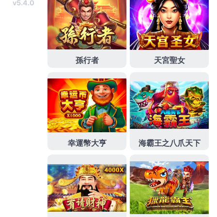
分類
娛樂城賺錢
未分類
武財神娛樂城app
武財神娛樂城出金
百家樂
百家樂技巧
百家樂賺錢
財神娛樂城
彙整
2026 年 7 月
2026 年 6 月