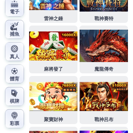
作
發
分
admin
2022 年 1 月 17 日
百家樂
者
佈
類
日
期:
文
上一篇文章
章
財神娛樂城給你完整的遊戲體驗，讓
上
一
你足不出戶即可體驗到博弈遊戲的魅
導
篇
力
覽
文
章:
下一篇文章
財神娛樂城真實的對戰模式，讓你無
下
一
憂無慮享受遊戲的樂趣
篇
文
章: