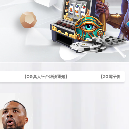
理課
免受系統維護干擾！武財神娛樂城出金備用金流
通道全天候候命
娛樂不設限！武財神娛樂城app讓好運隨身攜帶
安全無虞最放心！百家樂賺錢打造頂級防護金融
體系
搜尋
搜
尋
娛樂城賺錢
武財神娛樂城app
武財神娛樂城出金
武財神娛樂城會出金嗎