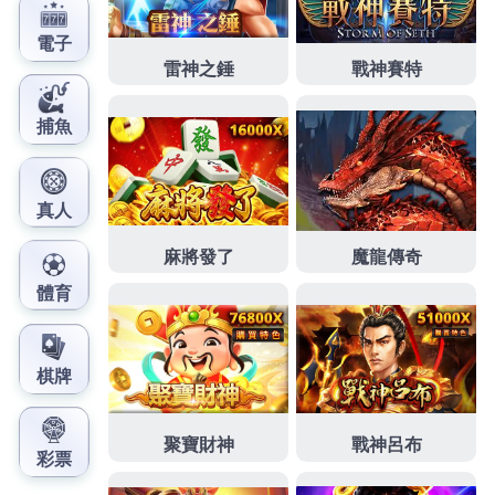
有任何阻礙。
作
發
分
admin
2024 年 8 月 3 日
百家樂技巧
者
佈
類
日
期:
文
上一篇文章
章
財神娛樂城擁有豐富多樣的遊戲選
上
一
項，滿足每一位玩家的遊玩需求
導
篇
覽
文
章:
下一篇文章
百家樂賺錢無論玩家現時身處何處，
下
一
隨時可盡情享受遊戲的樂趣
篇
文