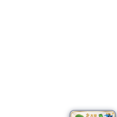
武財神娛樂城評價
百家樂
百家樂技巧
百家樂賺錢
財神娛樂城
財神娛樂城ptt
財神爺娛樂城
近期留言
尚無留言可供顯示。