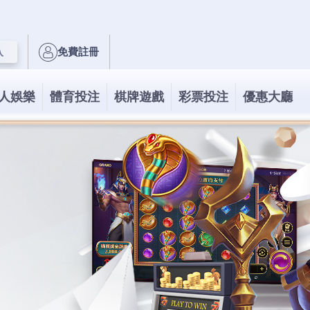
神娛樂城你可以找到最科學的百家樂技巧的遊戲，教你百家樂贏錢
近期文章
告別盲目下注！百家樂計算程式助你精準掌握勝
局
保持冷靜才能贏！百家樂賺錢高手不傳的心態管