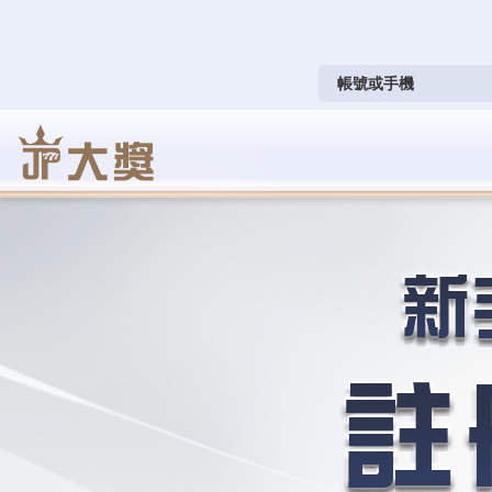
武財神娛樂城｜百家樂教學分
武財神娛樂城擁有著合法的百家樂營業牌照為玩家提供優質服務
公式，帶領新手玩家入門，快速上手百家樂通通都能受用。
百家樂賺錢將能更靈
得更多勝利