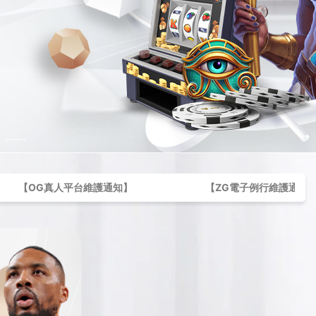
理課
資
免受系統維護干擾！武財神娛樂城出金備用金流
通道全天候候命
娛樂不設限！武財神娛樂城app讓好運隨身攜帶
安全無虞最放心！百家樂賺錢打造頂級防護金融
體系
搜尋
搜
尋
娛樂城賺錢
武財神娛樂城app
武財神娛樂城出金
武財神娛樂城會出金嗎