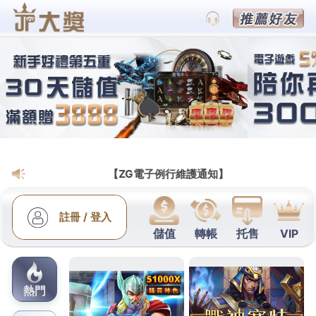
武財神娛樂城｜百家樂教學分享網站
百家樂技巧不僅僅讓您參與遊
戲，更提供了一個與其他玩家
互動的平台
財神娛樂城官方網站給你最安全的轉帳提款保障，絕
不會洩漏會員資料
，百家樂技巧
不僅操作簡單、功能
齊全、重要的是使用後預測成功率超高，而且還會聽
取玩家的建議，常常做一些優化及新功能的更新，是
玩百家樂的一種獨特方式，是經驗豐富的百家樂玩家
使用的技術，以獲得對房子的優勢。