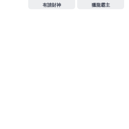
2026 年 8 月
2026 年 7 月
2026 年 6 月
2026 年 5 月
2026 年 4 月
2026 年 3 月
2026 年 2 月
2026 年 1 月
2025 年 12 月
2025 年 11 月
2025 年 9 月
2025 年 8 月
2025 年 7 月
2025 年 6 月
2025 年 5 月
2025 年 4 月