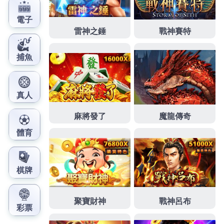
便高效的登入選擇。
作
發
分
admin
2022 年 4 月 28 日
財神娛樂城
者
佈
類
日
期:
文
上一篇文章
章
財神娛樂城提供玩家一個優質的線上
上
一
遊戲娛樂平台
導
篇
覽
文
章:
下一篇文章
百家樂無論玩家目前身處何處，隨時
下
一
可盡情享受遊戲的樂趣
篇
文