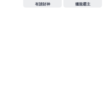
2026 年 5 月
2026 年 4 月
2026 年 3 月
2026 年 2 月
2026 年 1 月
2025 年 12 月
2025 年 11 月
2025 年 9 月
2025 年 8 月
2025 年 7 月
2025 年 6 月
2025 年 5 月
2025 年 4 月
2025 年 3 月
2025 年 2 月
2025 年 1 月