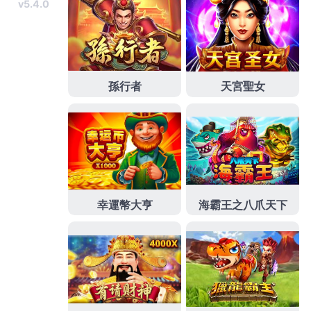
娛樂城賺錢
未分類
武財神娛樂城app
武財神娛樂城出金
百家樂
百家樂技巧
百家樂賺錢
財神娛樂城
彙整
2026 年 8 月
2026 年 7 月
2026 年 6 月