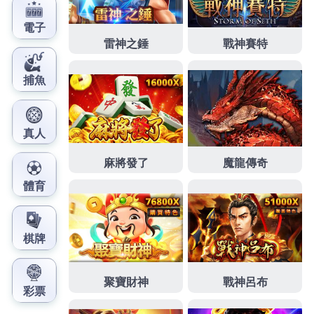
協助您。
作
發
分
admin
2025 年 8 月 8 日
財神娛樂城
者
佈
類
日
期:
文
上一篇文章
章
百家樂技巧不僅棋牌玩法多樣，而且
上
一
上線獎勵非常豐厚
導
篇
覽
文
章:
下一篇文章
百家樂技巧讓所有下注博奕的玩家們
下
一
可以安心有保障的投注