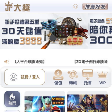
武財神娛樂城｜百家樂教學分享網站
財神娛樂城提供多樣化的遊戲
選擇，引領創新玩法
財神娛樂城
作為亞洲地區知名的線上娛樂平台，以安
全、穩定及多樣化的遊戲而著稱。無論是體育博彩、
真人娛樂、電子遊戲還是彩票，本娛樂都提供了一個
全方面的娛樂空間，滿足廣大玩家的需求。財神娛樂
城配備全天候支援的客服團隊，隨時準備解答玩家的
疑問與提供技術協助，確保您的遊戲之旅一帆風順。
從註冊到託付支付款項，隆亨的專業團隊將全力以赴